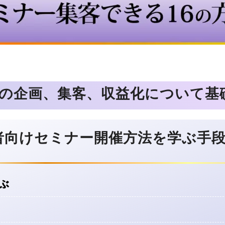
の
企画、集客、収益化について基
者向けセミナー
開催方法を
学ぶ手段
ぶ