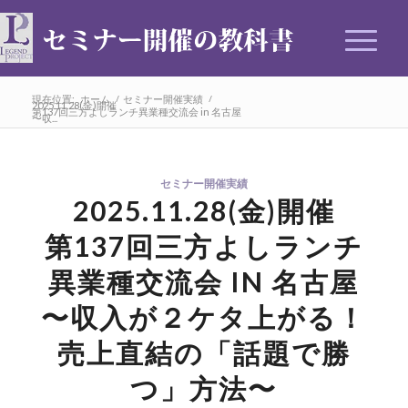
現在位置:
ホーム
/
セミナー開催実績
/
2025.11.28(金)開催
第137回三方よしランチ異業種交流会 in 名古屋
〜収...
セミナー開催実績
2025.11.28(金)開催
第137回三方よしランチ
異業種交流会 IN 名古屋
〜収入が２ケタ上がる！
売上直結の「話題で勝
つ」方法〜