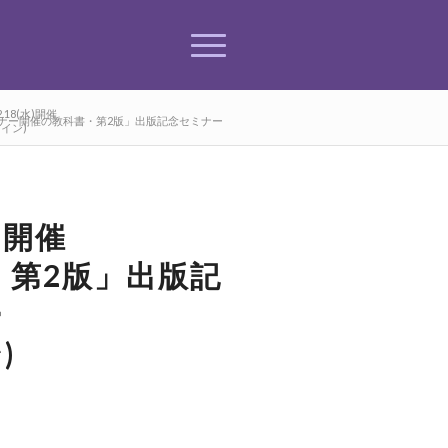
12.18(水)開催
ナー開催の教科書・第2版」出版記念セミナー
イン)
水)開催
・第2版」出版記
ー
)