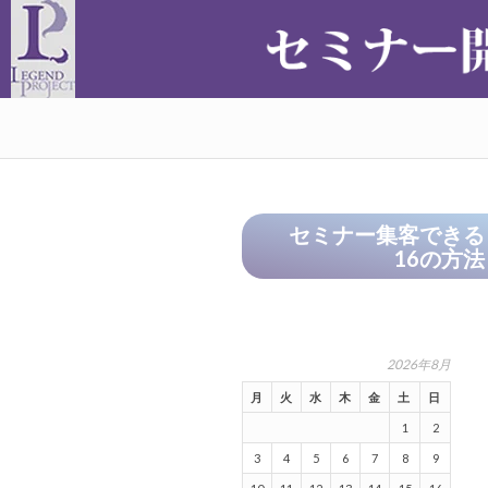
セミナー集客
できる
16の方法
2026年8月
月
火
水
木
金
土
日
1
2
3
4
5
6
7
8
9