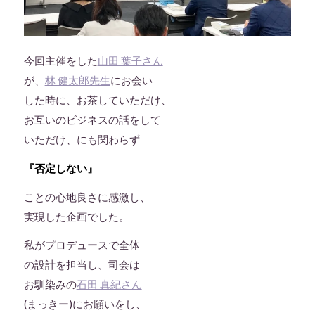
今回主催をした
山田 葉子さん
が、
林 健太郎先生
にお会い
した時に、お茶していただけ、
お互いのビジネスの話をして
いただけ、にも関わらず
『否定しない』
ことの心地良さに感激し、
実現した企画でした。
私がプロデュースで全体
の設計を担当し、司会は
お馴染みの
石田 真紀さん
(まっきー)にお願いをし、